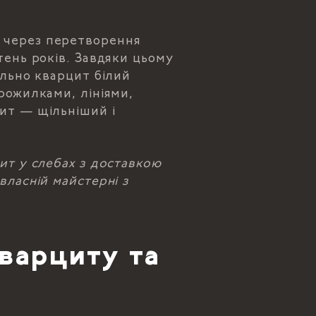
 через перетворення
тень років. Завдяки цьому
ально кварцит білий
рожилками, лініями,
цит — щільніший і
ит у слебах з доставкою
власній майстерні з
варциту та