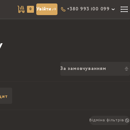
Увійти
+380 993 100 099
0
у
За замовчуванням
цит
Відміна фільтрів