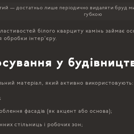
тий — достатньо лише періодично видаляти бруд м
губкою
властивостей білого кварциту камінь займає о
я обробки інтер'єру.
сування у будівництв
льний матеріал, який активно використовують
;
блення фасадів (як акцент або основа);
них стільниць і робочих зон;