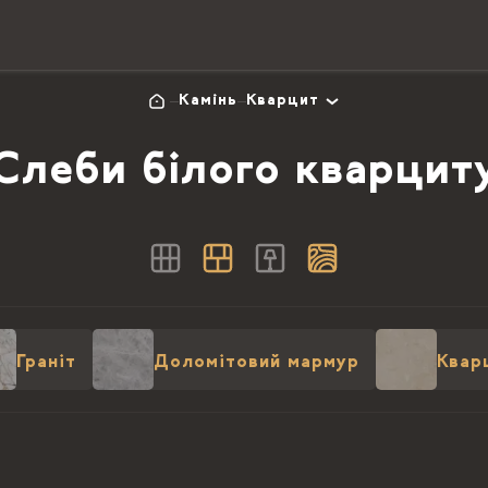
Камінь
Кварцит
Слеби білого кварцит
Граніт
Доломітовий мармур
Квар