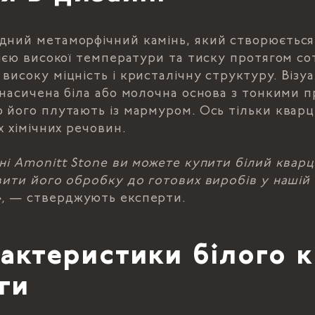
дний метаморфічний камінь, який створюється
дією високої температури та тиску протягом со
високу міцність і кристалічну структуру. Візу
 насичена біла або молочна основа з тонкими п
 його плутають із мармуром. Ось тільки квар
х хімічних речовин.
ні Amonitt Stone ви можете купити білий кварц
вити його обробку до готових виробів у нашій 
,
— стверджують експерти.
актеристики білого к
ги