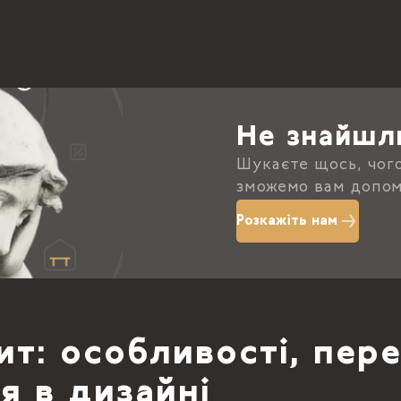
Не знайшл
Шукаєте щось, чог
зможемо вам допом
Розкажіть нам
ит: особливості, пере
я в дизайні