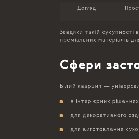
Догляд
Прос
Завдяки такій сукупності 
преміальних матеріалів дл
Сфери засто
Білий кварцит — універса
в інтер'єрних рішеннях
для декоративного оздо
для виготовлення кухон