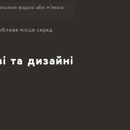
ильною водою або м'якою
собливе місце серед
і та дизайні
: