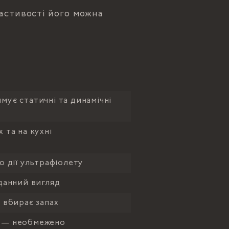
ластивості його можна
ує статичні та динамічні
 та на кухні
о дії ультрафіолету
данний вигляд
 вбирає запах
і — необмежено