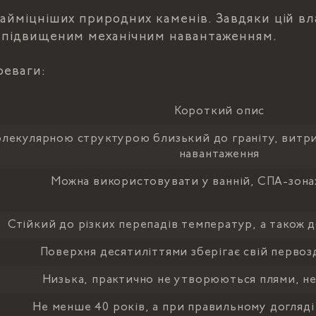
найміцніших природних каменів. Завдяки цій в
з підвищеним механічним навантаженням.
реваги:
Короткий опис
олекулярною структурою близький до граніту, витрим
навантаження
Можна використовувати у ванній, СПА-зонах
Стійкий до різких перепадів температур, а також д
Поверхня десятиліттями зберігає свій первоз
Низька, практично не утворюються плями, не
Не менше 40 років, а при правильному догляд