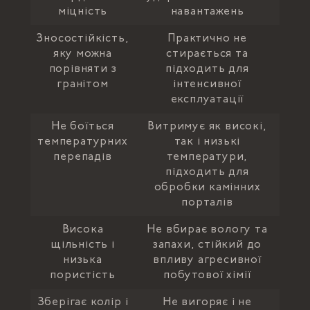
міцність
навантажень
Зносостійкість,
Практично не
яку можна
стирається та
порівняти з
підходить для
гранітом
інтенсивної
експлуатації
Не боїться
Витримує як високі,
температурних
так і низькі
перепадів
температури,
підходить для
обробки камінних
порталів
Висока
Не вбирає вологу та
щільність і
запахи, стійкий до
низька
впливу агресивної
пористість
побутової хімії
Зберігає колір і
Не вигоряє і не