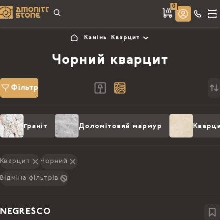
0
Камінь
Кварцит
Чорний кварцит
Фільтр
Граніт
Доломітовий мармур
Кварц
Кварцит
Чорний
Відміна фільтрів
NEGRESCO