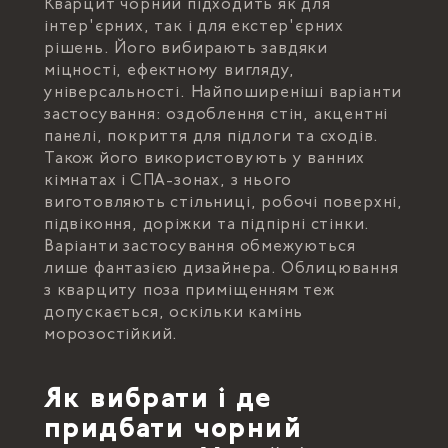
Кварцит чорний підходить як для
інтер'єрних, так і для екстер'єрних
рішень. Його вибирають завдяки
міцності, ефектному вигляду,
універсальності. Найпоширеніші варіанти
застосування: оздоблення стін, акцентні
панелі, покриття для підлоги та сходів.
Також його використовують у ванних
кімнатах і СПА-зонах, з нього
виготовляють стільниці, робочі поверхні,
підвіконня, доріжки та підпірні стінки.
Варіанти застосування обмежуються
лише фантазією дизайнера. Облицювання
з кварциту поза приміщенням теж
допускається, оскільки камінь
морозостійкий.
Як вибрати і де
придбати чорний