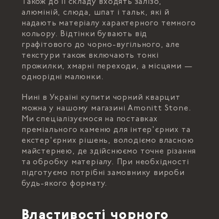
Також до її складу входять залізо,
алюміній, слюда, шпат і тальк, які й
надають матеріалу характерного темного
кольору. Відтінки бувають від
графітового до чорно-вугільного, але
текстури також включають тонкі
прожилки, хмарні переходи, а місцями —
однорідні малюнки.
Нині в Україні купити чорний кварцит
можна у нашому магазині Amonitt Stone.
Ми спеціалізуємося на поставках
преміального каменю для інтер'єрних та
екстер'єрних рішень, володіємо власною
майстернею, де здійснюємо точне різання
та обробку матеріалу. При необхідності
підготуємо потрібні замовнику вироби
будь-якого формату.
Властивості чорного