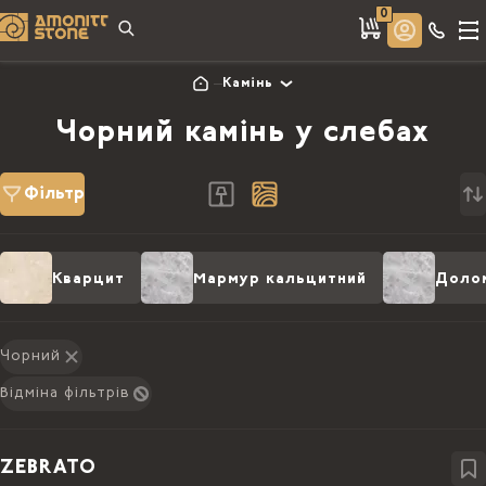
0
Камінь
Чорний камінь у слебах
Фільтр
Кварцит
Мармур кальцитний
Доло
Чорний
Відміна фільтрів
ZEBRATO