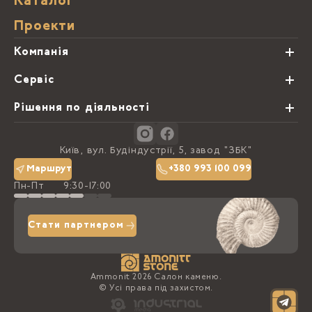
Каталог
Проекти
Компанія
Про нас
Сервіс
Партнери
Види обробки каменю
Рішення по діяльності
Блог
Замовна программа
Студії кухонь
Контакти
Київ, вул. Будіндустрії, 5, завод "ЗБК"
Політика конфіденційності
Маршрут
+380 993 100 099
Пн-Пт
9:30-17:00
Доставка та оплата
Стати партнером
Ammonit 2026 Салон каменю.
© Усі права під захистом.