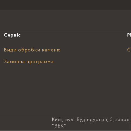
Сервіс
Р
Види обробки каменю
С
Замовна программа
Київ, вул. Будіндустрії, 5, завод
"ЗБК"