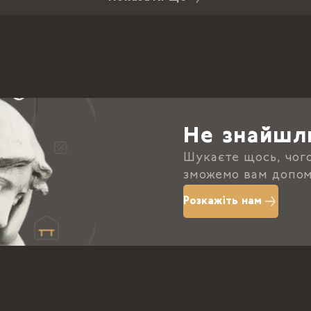
Не знайшл
Шукаєте щось, чог
зможемо вам допом
Розкажіть нам