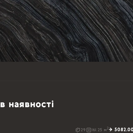
в наявності
2
→ 5082.0
29
161.25
м