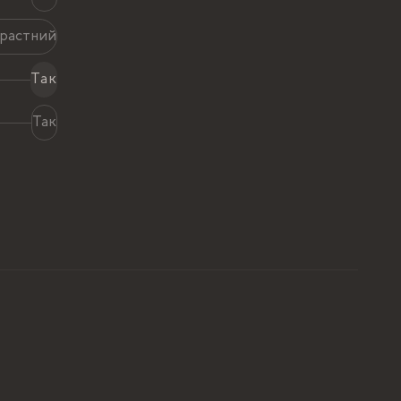
растний
Так
Так