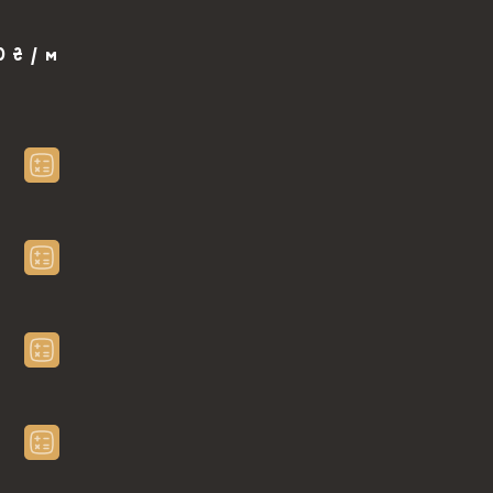
0 ₴ / м