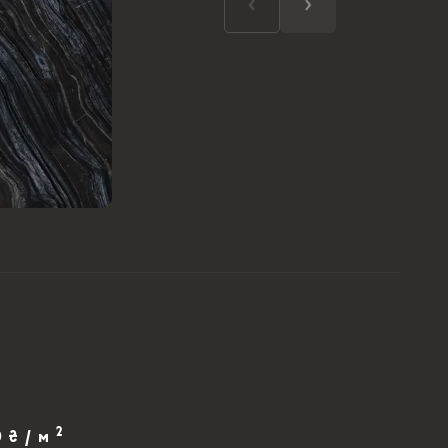
2
0 ₴ / м