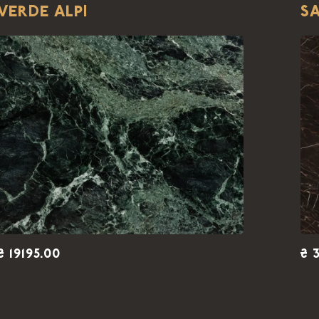
VERDE ALPI
S
₴ 19195.00
₴ 