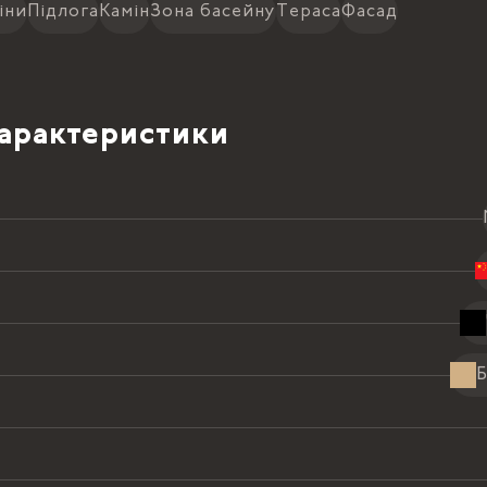
іни
Підлога
Камін
Зона басейну
Тераса
Фасад
2
5082.00 ₴ /
м
28255.92 ₴
характеристики
2
5082.00 ₴ /
м
28255.92 ₴
2
5082.00 ₴ /
м
28255.92 ₴
2
5082.00 ₴ /
м
28255.92 ₴
2
5082.00 ₴ /
м
28255.92 ₴