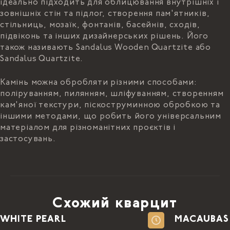
ідеально підходить для облицювання внутрішніх і
зовнішніх стін та підлог, створення пам'ятників,
SANDALUS КВАРЦИТ 2 CM ШКIРА-297559
стільниць, мозаїк, фонтанів, басейнів, сходів,
2
2.98 x 1.99 м
15319.00 ₴ /
м
2
підвіконь та інших дизайнерських рішень. Його
5.93
м
90841.67 ₴
також називають Sandalus Wooden Quartzite або
Sandalus Quartzite.
Камінь можна обробляти різними способами:
поліруванням, пилянням, шліфуванням, створенням
кам'яної текстури, піскоструминною обробкою та
іншими методами, що робить його універсальним
матеріалом для різноманітних проєктів і
застосувань.
Схожий кварцит
WHITE PEARL
MACAUBAS 