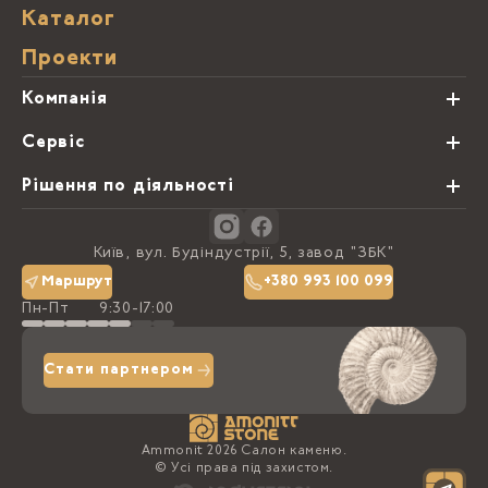
Каталог
Проекти
Компанія
Про нас
Сервіс
Партнери
Види обробки каменю
Рішення по діяльності
Блог
Замовна программа
Студії кухонь
Контакти
Київ, вул. Будіндустрії, 5, завод "ЗБК"
Політика конфіденційності
Маршрут
+380 993 100 099
Пн-Пт
9:30-17:00
Доставка та оплата
Стати партнером
Ammonit 2026 Салон каменю.
© Усі права під захистом.