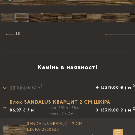
1
18
Камінь в наявності
2
2
→ 15319.00 ₴ / м
15
86.97
м
Блок SANDALUS КВАРЦИТ 2 CM ШКIРА
мін. 2.92 x 1.88 м
2
86.97 ₴ / м
→ 15319.00 ₴ / м
макс. 3 x 2 м
SANDALUS КВАРЦИТ 2 CM
ШКIРА-2650630