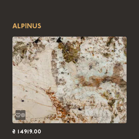
ALPINUS
₴ 14919.00