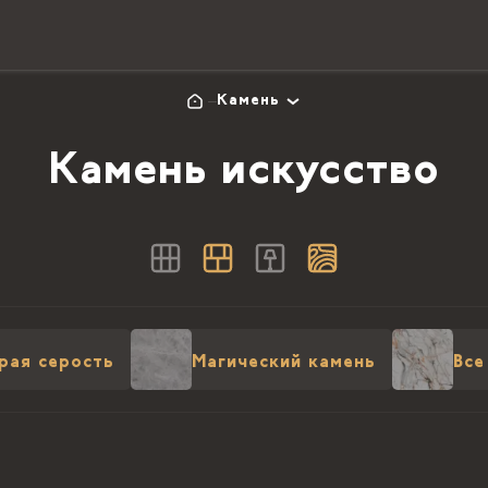
Камень
Камень искусство
рая серость
Магический камень
Все