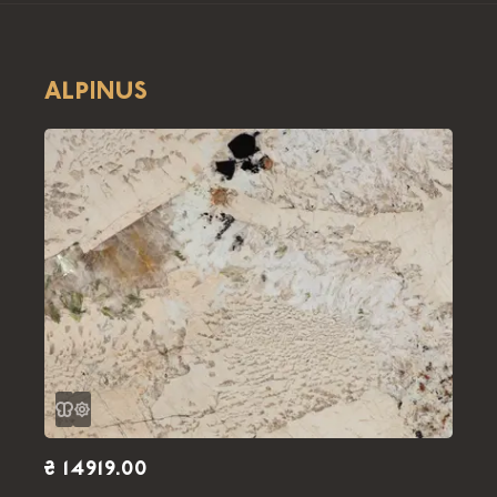
ALPINUS
₴ 14919.00