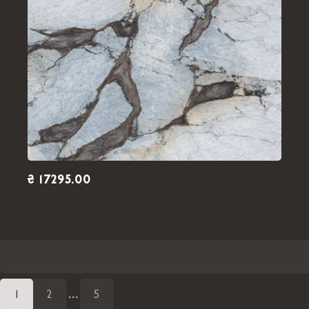
₴ 17295.00
1
2
...
5