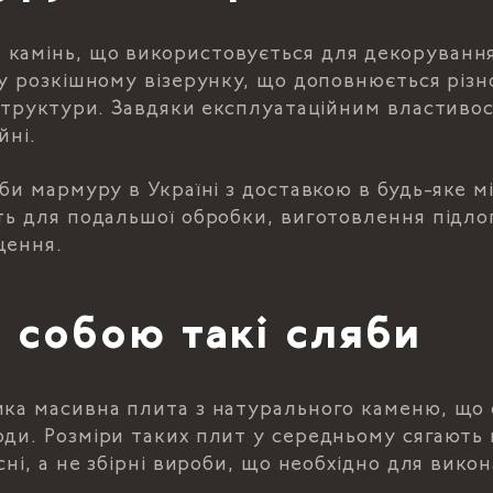
камінь, що використовується для декорування
 у розкішному візерунку, що доповнюється різн
 структури. Завдяки експлуатаційним властиво
йні.
би мармуру в Україні з доставкою в будь-яке мі
ть для подальшої обробки, виготовлення підло
щення.
 собою такі сляби
ика масивна плита з натурального каменю, що 
ди. Розміри таких плит у середньому сягають 
існі, а не збірні вироби, що необхідно для вик