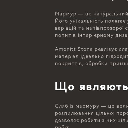
Мармур — це натуральний 
Його унікальність полягає
варіацій та напівпрозорої
попит в інтер'єрному диза
Amonitt Stone реалізує сля
матеріал ідеально підходи
покриттів, обробки примі
Що являють
Сляб із мармуру — це вел
розпилювання цільної поро
дозволяє робити з них ціл