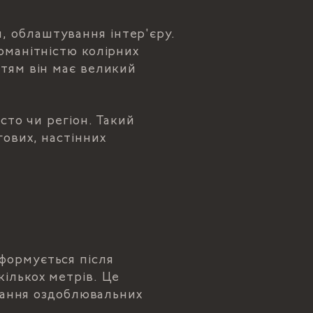
, облаштування інтер'єру.
оманітністю колірних
стям він має великий
сто чи регіон. Такий
гових, настінних
формується після
кількох метрів. Це
онання оздоблювальних