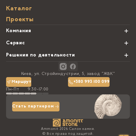
Каталог
Проекты
Компания
О нас
Сервис
Партнеры
Виды обработки камня
Решения по деятельности
Блог
Заказная программа
Студии кухонь
Контакты
Киев, ул. Стройиндустрии, 5, завод "ЖБК"
Политика конфиденциальности
Маршрут
+380 993 100 099
Пн-Пт
9:30-17:00
Доставка та оплата
Стать партнером
Ammonit 2026 Салон камня.
© Все права под защитой.