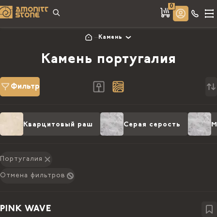
0
Камень
Камень португалия
Фильтр
Кварцитовый раш
Серая серость
М
Португалия
Отмена фильтров
PINK WAVE