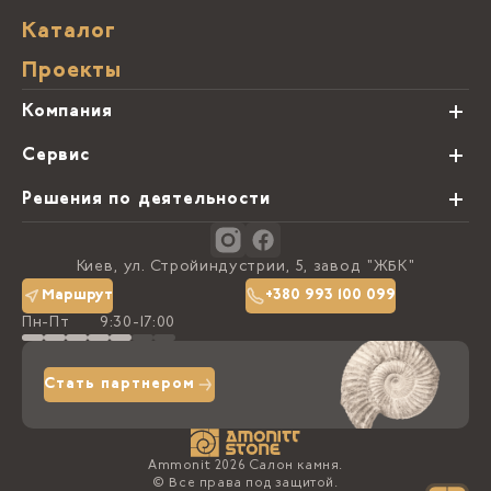
Каталог
Проекты
Компания
О нас
Сервис
Партнеры
Виды обработки камня
Решения по деятельности
Блог
Заказная программа
Студии кухонь
Контакты
Киев, ул. Стройиндустрии, 5, завод "ЖБК"
Политика конфиденциальности
Маршрут
+380 993 100 099
Пн-Пт
9:30-17:00
Доставка та оплата
Стать партнером
Ammonit 2026 Салон камня.
© Все права под защитой.