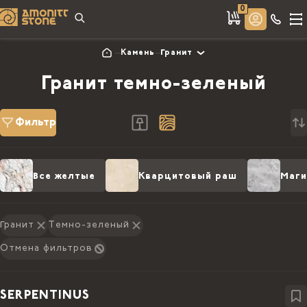
0
Камень
Гранит
Гранит темно-зеленый
Фильтр
Все желтые
Кварцитовый раш
Маги
Гранит
Темно-зеленый
Отмена фильтров
SERPENTINUS