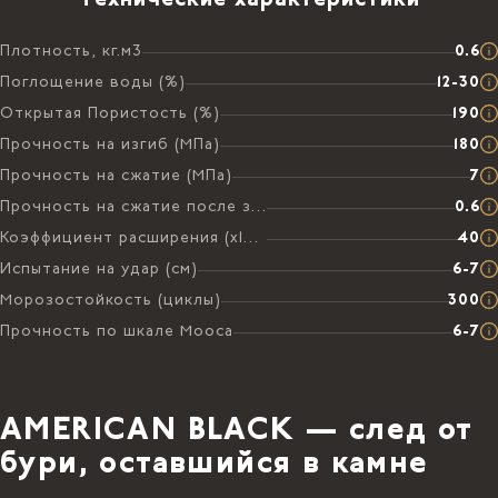
Плотность, кг.м3
0.6
Поглощение воды (%)
12-30
Открытая Пористость (%)
190
Прочность на изгиб (МПа)
180
Прочность на сжатие (МПа)
7
Прочность на сжатие после замораживания (МПа)
0.6
Коэффициент расширения (х106 на °C)
40
Испытание на удар (см)
6-7
Морозостойкость (циклы)
300
Прочность по шкале Мооса
6-7
AMERICAN BLACK — след от
бури, оставшийся в камне