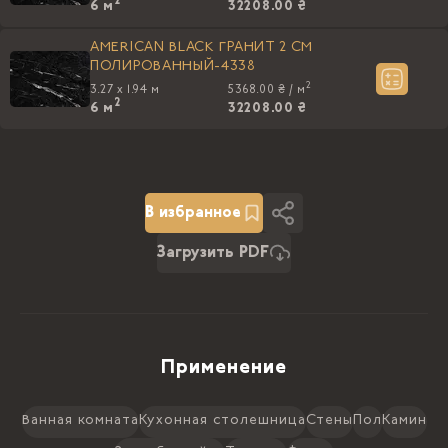
2
6
м
32208.00 ₴
AMERICAN BLACK ГРАНИТ 2 СМ
ПОЛИРОВАННЫЙ-4338
2
3.27 x 1.94 м
5368.00 ₴ /
м
2
6
м
32208.00 ₴
В избранное
Загрузить PDF
Применение
Ванная комната
Кухонная столешница
Стены
Пол
Камин