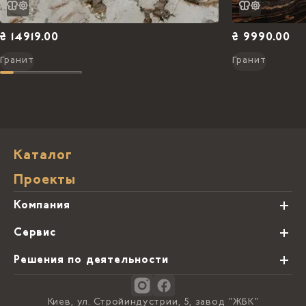
₴ 14919.00
₴ 9990.00
Гранит
Гранит
Каталог
Проекты
Компания
О нас
Сервис
Партнеры
Виды обработки камня
Решения по деятельности
Блог
Заказная программа
Студии кухонь
Контакты
Киев, ул. Стройиндустрии, 5, завод "ЖБК"