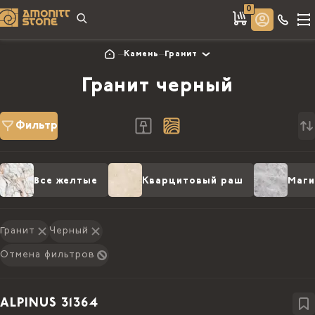
0
Камень
Гранит
Гранит черный
Фильтр
Все желтые
Кварцитовый раш
Маги
Гранит
Черный
Отмена фильтров
ALPINUS 31364