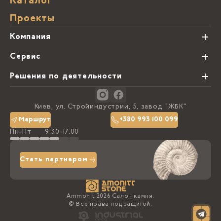
Каталог
Проекты
Компания
О нас
Сервис
Партнеры
Виды обработки камня
Решения по деятельности
Блог
Заказная программа
Студии кухонь
Контакты
Киев, ул. Стройиндустрии, 5, завод "ЖБК"
Политика конфиденциальности
Маршрут
+380 993 100 099
Пн-Пт
9:30-17:00
Доставка та оплата
Стать партнером
Ammonit 2026 Салон камня.
© Все права под защитой.