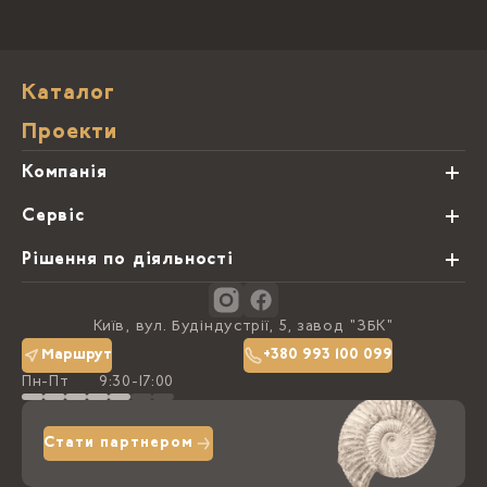
Каталог
Проекти
Компанія
Про нас
Сервіс
Партнери
Види обробки каменю
Рішення по діяльності
Блог
Замовна программа
Студії кухонь
Контакти
Київ, вул. Будіндустрії, 5, завод "ЗБК"
Політика конфіденційності
Маршрут
+380 993 100 099
Пн-Пт
9:30-17:00
Доставка та оплата
Стати партнером