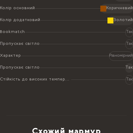
2
2.8 x 1.45 м
4719.00 ₴ /
м
Колір основний
Коричневий
2
4.06
м
19159.14 ₴
Колір додатковий
Золотий
COFFEE WOOD МАРМУР 1,8 CM
ПОЛIРОВАНИЙ-123659
Bookmatch
Так
2
2.8 x 1.45 м
4719.00 ₴ /
м
2
4.06
м
19159.14 ₴
Пропускає світло
Так
COFFEE WOOD МАРМУР 1,8 CM
Характер
Рівномірний
ПОЛIРОВАНИЙ-123659
2
2.8 x 1.45 м
4719.00 ₴ /
м
Пропускає світло
Так
2
4.06
м
19159.14 ₴
Стійкість до високих температур
Так
COFFEE WOOD МАРМУР 1,8 CM
ПОЛIРОВАНИЙ-123659
2
2.8 x 1.45 м
4719.00 ₴ /
м
2
4.06
м
19159.14 ₴
Схожий мармур