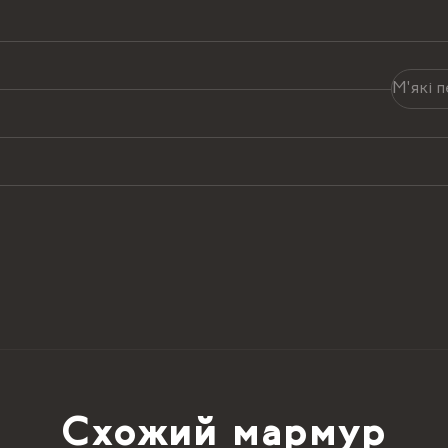
М'які 
Схожий мармур