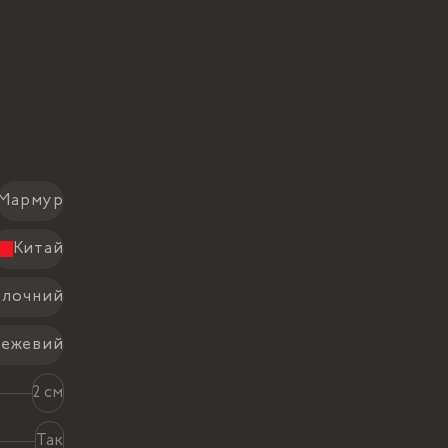
Мармур
Китай
лочний
бежевий
2 см
Так