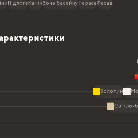
іни
Підлога
Камін
Зона басейну
Тераса
Фасад
характеристики
Золотий
Мо
Світло-