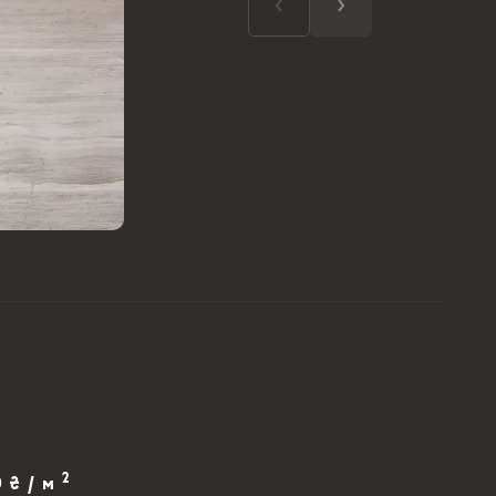
2
0 ₴ / м