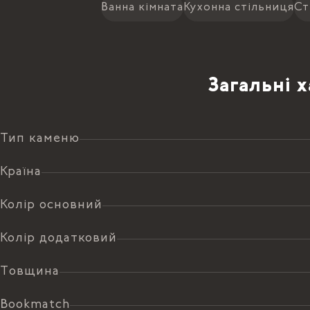
Ванна кімната
Кухонна стільниця
Ст
Загальні 
Тип каменю
Країна
Колір основний
Колір додатковий
Товщина
Bookmatch