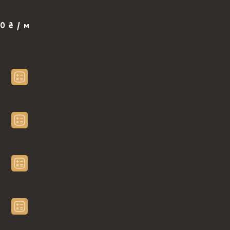
0 ₴ / м