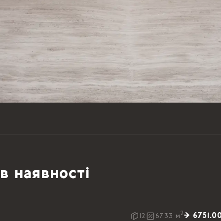
в наявності
2
→ 6751.0
12
67.33
м