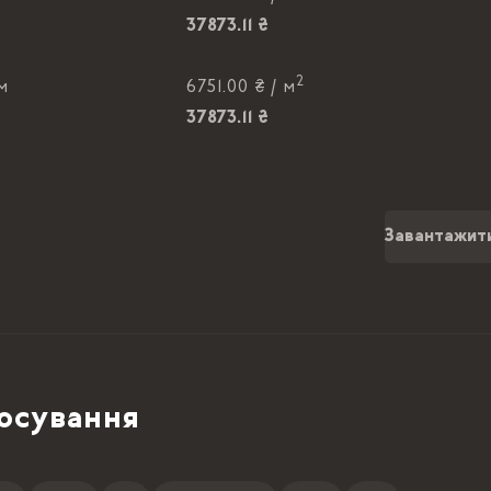
37873.11 ₴
2
 м
6751.00 ₴ /
м
37873.11 ₴
2
 м
6751.00 ₴ /
м
37873.11 ₴
Завантажит
осування