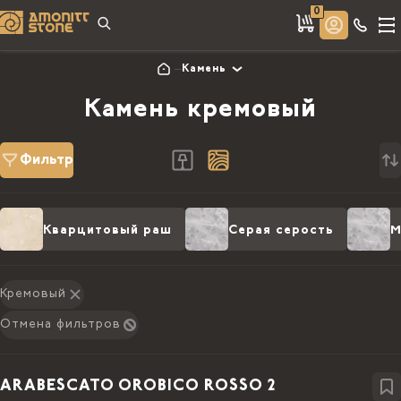
0
Камень
Камень кремовый
Фильтр
Кварцитовый раш
Серая серость
М
Кремовый
Отмена фильтров
ARABESCATO OROBICO ROSSO 2