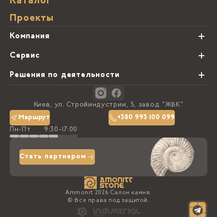
Каталог
Проекты
Компания
О нас
Сервис
Партнеры
Виды обработки камня
Решения по деятельности
Блог
Заказная программа
Студии кухонь
Контакты
Киев, ул. Стройиндустрии, 5, завод "ЖБК"
Политика конфиденциальности
Маршрут
+380 993 100 099
Пн-Пт
9:30-17:00
Доставка та оплата
Стать партнером
Ammonit 2026 Салон камня.
© Все права под защитой.