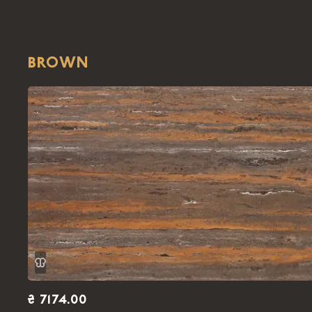
BROWN
₴ 7174.00