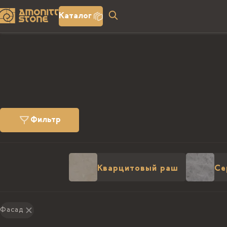
Каталог
Фильтр
Кварцитовый раш
Се
Фасад