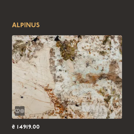
ALPINUS
₴ 14919.00