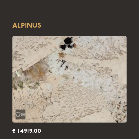
ALPINUS
₴ 14919.00