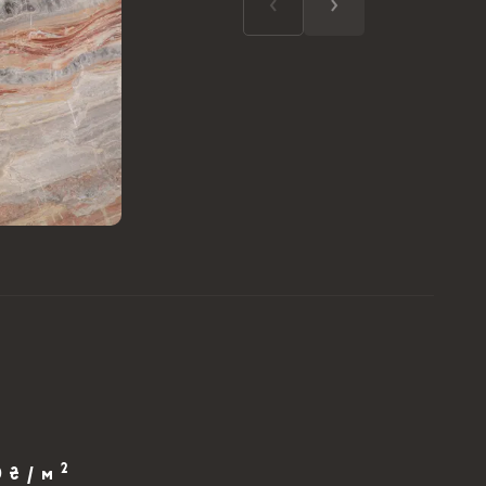
2
0 ₴ / м