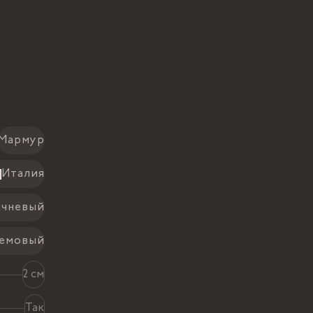
Мармур
Италия
ичневый
емовый
2 см
Так