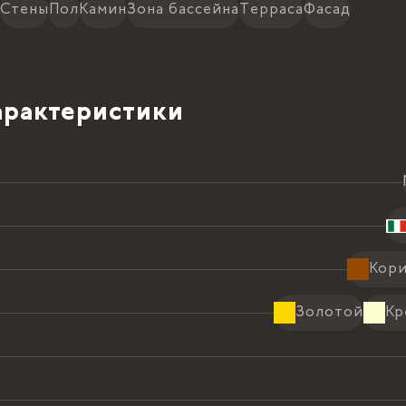
м
12749.00 ₴ /
м
Стены
Пол
Камин
Зона бассейна
Терраса
Фасад
63107.55 ₴
2
м
12749.00 ₴ /
м
63107.55 ₴
рактеристики
2
м
12749.00 ₴ /
м
63107.55 ₴
2
м
12749.00 ₴ /
м
Кор
63107.55 ₴
Золотой
Кр
2
м
12749.00 ₴ /
м
63107.55 ₴