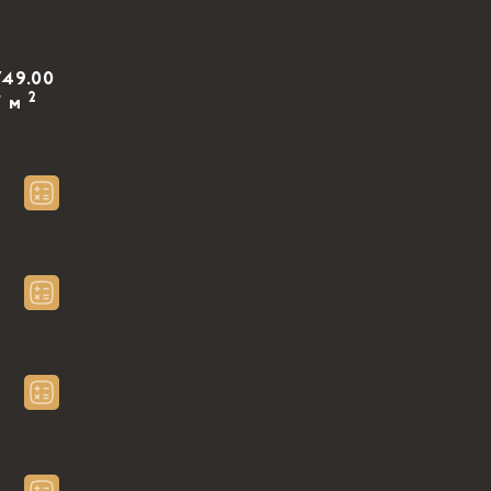
749.00
2
/ м