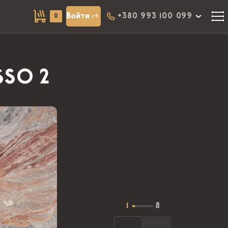
Войти
+380 993 100 099
0
SO 2
1
8