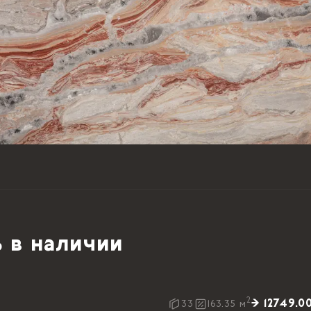
 в наличии
2
→ 12749.0
33
163.35
м