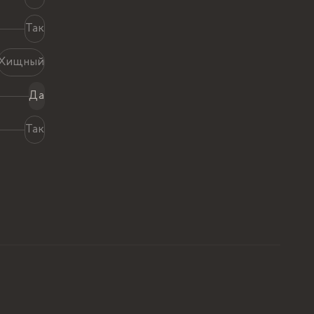
Так
Хищный
Да
Так