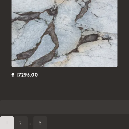
₴ 17295.00
1
2
...
5