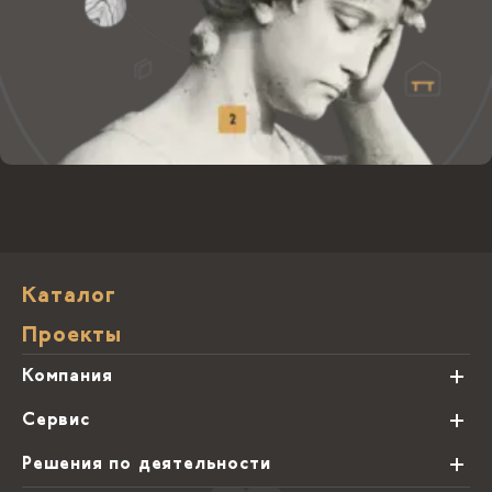
Каталог
Проекты
Компания
О нас
Сервис
Партнеры
Виды обработки камня
Решения по деятельности
Блог