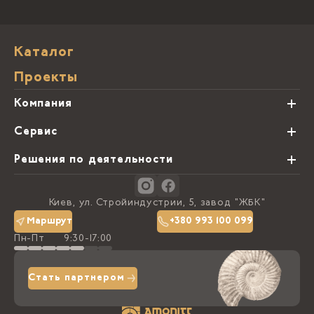
Каталог
Проекты
Компания
О нас
Сервис
Партнеры
Виды обработки камня
Решения по деятельности
Блог
Заказная программа
Студии кухонь
Контакты
Киев, ул. Стройиндустрии, 5, завод "ЖБК"
Политика конфиденциальности
Маршрут
+380 993 100 099
Пн-Пт
9:30-17:00
Доставка та оплата
Стать партнером