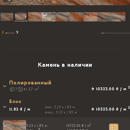
1
9
Камень в наличии
Полированный
2
2
→ 10323.00 ₴ / м
7
41.37
м
Блок
мин. 3.23 x 1.83 м
2
11.82 ₴ / м
→ 10323.00 ₴ / м
макс. 3.23 x 1.83 м
2
3.23 x 1.83 м
10323.00 ₴ /
м
2