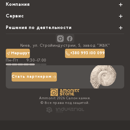
Компания
О нас
Сервис
Партнеры
Виды обработки камня
Решения по деятельности
Блог
Заказная программа
Студии кухонь
Контакты
Киев, ул. Стройиндустрии, 5, завод "ЖБК"
Политика конфиденциальности
Маршрут
+380 993 100 099
Пн-Пт
9:30-17:00
Доставка та оплата
Стать партнером
Ammonit 2026 Салон камня.
© Все права под защитой.