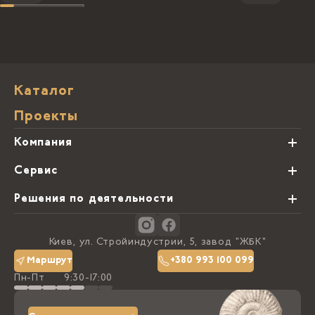
Каталог
Проекты
Компания
О нас
Сервис
Партнеры
Виды обработки камня
Решения по деятельности
Блог
Заказная программа
Студии кухонь
Контакты
Киев, ул. Стройиндустрии, 5, завод "ЖБК"
Политика конфиденциальности
Маршрут
+380 993 100 099
Пн-Пт
9:30-17:00
Доставка та оплата