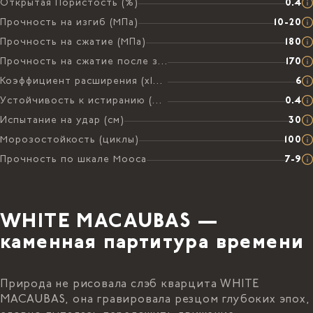
Открытая Пористость (%)
0.4
Прочность на изгиб (МПа)
10-20
Прочность на сжатие (МПа)
180
Прочность на сжатие после замораживания (МПа)
170
Коэффициент расширения (х106 на °C)
6
Устойчивость к истиранию (мм)
0.4
Испытание на удар (см)
30
Морозостойкость (циклы)
100
Прочность по шкале Мооса
7-9
WHITE MACAUBAS —
каменная партитура времени
Природа не рисовала слэб кварцита WHITE
MACAUBAS, она гравировала резцом глубоких эпох,