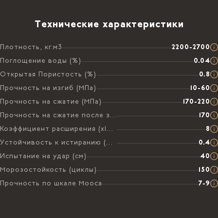
Технические характеристики
Плотность, кг.м3
2200-2700
Поглощение воды (%)
0.04
Открытая Пористость (%)
0.8
Прочность на изгиб (МПа)
10-60
Прочность на сжатие (МПа)
170-220
Прочность на сжатие после замораживания (МПа)
170
Коэффициент расширения (х106 на °C)
8
Устойчивость к истиранию (мм)
0.4
Испытание на удар (см)
40
Морозостойкость (циклы)
150
Прочность по шкале Мооса
7-9