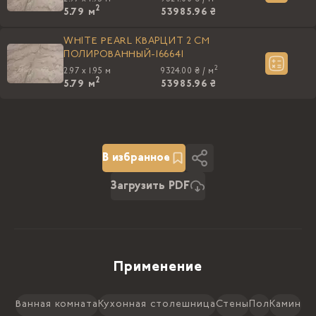
2
5.79
м
53985.96 ₴
WHITE PEARL КВАРЦИТ 2 СМ
ПОЛИРОВАННЫЙ-166641
2
2.97 x 1.95 м
9324.00 ₴ /
м
2
5.79
м
53985.96 ₴
В избранное
Загрузить PDF
Применение
Ванная комната
Кухонная столешница
Стены
Пол
Камин