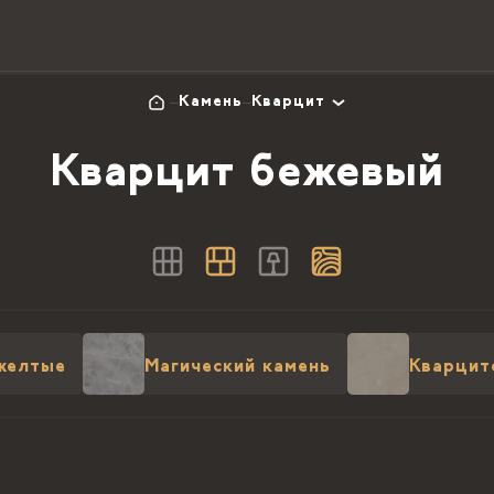
Камень
Кварцит
Кварцит бежевый
желтые
Магический камень
Кварцит