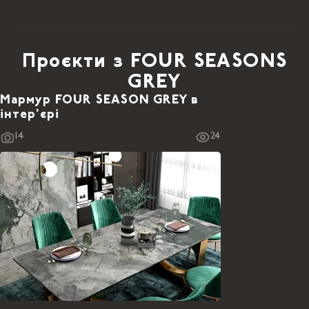
Проєкти з FOUR SEASONS
GREY
Мармур FOUR SEASON GREY в
інтер'єрі
14
24