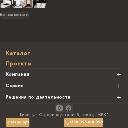
Ванная комната
Каталог
Проекты
Компания
О нас
Сервис
Партнеры
Виды обработки камня
Решения по деятельности
Блог
Заказная программа
Студии кухонь
Контакты
Киев, ул. Стройиндустрии, 5, завод "ЖБК"
Политика конфиденциальности
Маршрут
+380 993 100 099