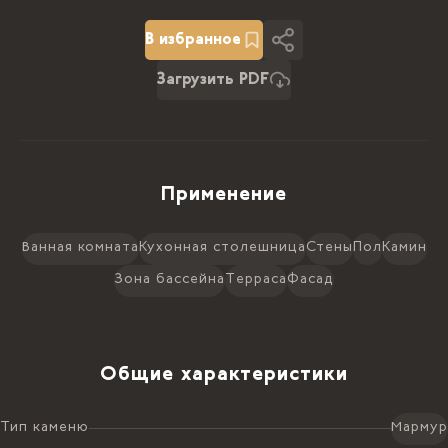
FOUR SEASONS GREY МРАМОР 2,0 CM
ПОЛИРОВАННЫЙ-240587
В избранное
2
2.93 x 1.96 м
21626.00 ₴ /
м
2
Загрузить PDF
5.73
м
123916.98 ₴
Применение
Ванная комната
Кухонная столешница
Стены
Пол
Камин
Зона бассейна
Терраса
Фасад
Общие характеристики
Тип каменю
Мармур