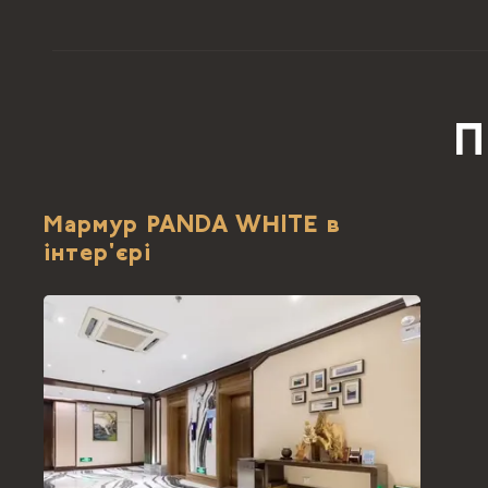
П
Мармур PANDA WHITE в
інтер'єрі