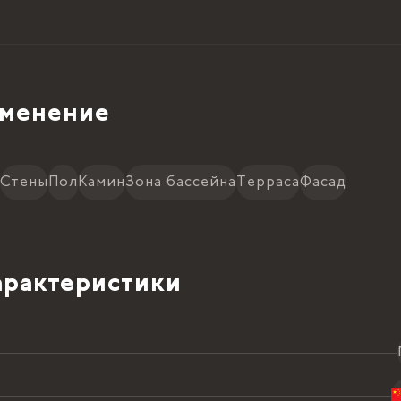
менение
Стены
Пол
Камин
Зона бассейна
Терраса
Фасад
рактеристики