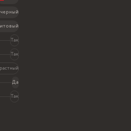
-черный
фитовый
Так
Так
растный
Да
Так