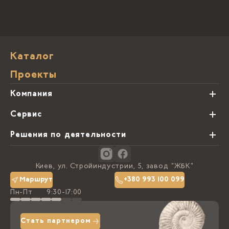
Каталог
Проекты
Компания
О нас
Сервис
Партнеры
Виды обработки камня
Решения по деятельности
Блог
Заказная программа
Студии кухонь
Контакты
Киев, ул. Стройиндустрии, 5, завод "ЖБК"
Политика конфиденциальности
Маршрут
+380 993 100 099
Пн-Пт
9:30-17:00
Доставка та оплата
Стать партнером