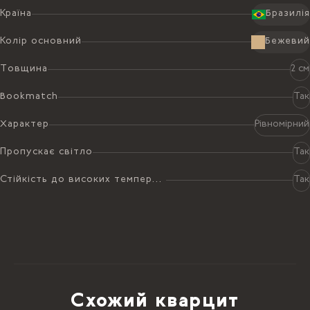
2
4.95
м
70552.35 ₴
Країна
Бразилія
KALAHARI КВАРЦИТ 2 CM
Колір основний
Бежевий
ПОЛIРОВАНИЙ-3065140
2
Товщина
2 см
3.3 x 1.5 м
14253.00 ₴ /
м
2
4.95
м
70552.35 ₴
Bookmatch
Так
KALAHARI КВАРЦИТ 2 CM
ПОЛIРОВАНИЙ-3065140
Характер
Рівномірний
2
3.3 x 1.5 м
14253.00 ₴ /
м
2
Пропускає світло
Так
4.95
м
70552.35 ₴
Стійкість до високих температур
Так
Схожий кварцит