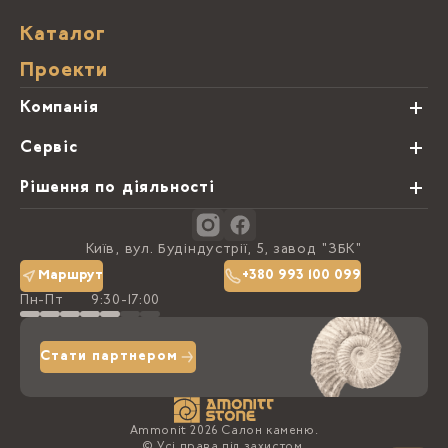
Каталог
Проекти
Компанія
Про нас
Сервіс
Партнери
Види обробки каменю
Рішення по діяльності
Блог
Замовна программа
Студії кухонь
Контакти
Київ, вул. Будіндустрії, 5, завод "ЗБК"
Політика конфіденційності
Маршрут
+380 993 100 099
Пн-Пт
9:30-17:00
Доставка та оплата
Стати партнером
Ammonit 2026 Салон каменю.
© Усі права під захистом.