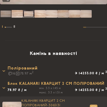
1
8
Камінь в наявності
Полірований
2
2
→ 14253.00 ₴ / м
16
78.97
м
Блок KALAHARI КВАРЦИТ 2 CM ПОЛIРОВАНИЙ
мін. 3.3 x 1.45 м
2
78.97 ₴ / м
→ 14253.00 ₴ / м
макс. 3.3 x 1.51 м
KALAHARI КВАРЦИТ 2 CM
ПОЛIРОВАНИЙ-3065131