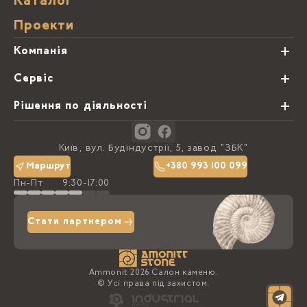
Каталог
Проекти
Компанія
Про нас
Сервіс
Партнери
Види обробки каменю
Рішення по діяльності
Блог
Замовна программа
Студії кухонь
Контакти
Київ, вул. Будіндустрії, 5, завод "ЗБК"
Політика конфіденційності
Маршрут
+380 993 100 099
Пн-Пт
9:30-17:00
Доставка та оплата
Стати партнером
Ammonit 2026 Салон каменю.
© Усі права під захистом.