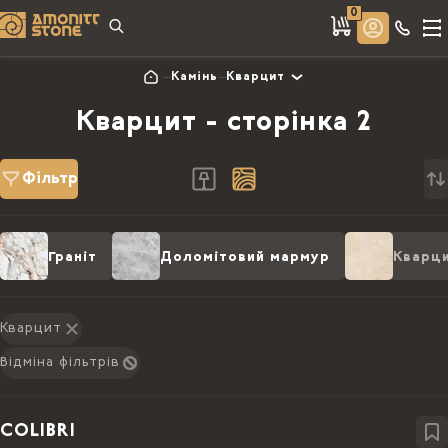
0
Камінь
Кварцит
Кварцит - сторінка 2
Фільтр
Граніт
Доломітовий мармур
Кварц
Кварцит
Відміна фільтрів
COLIBRI