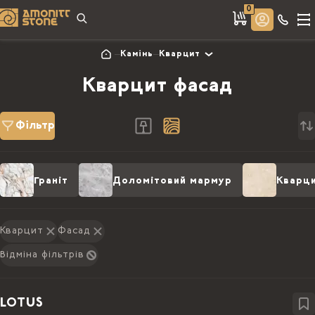
0
Камінь
Кварцит
Кварцит фасад
Фільтр
Граніт
Доломітовий мармур
Кварц
Кварцит
Фасад
Відміна фільтрів
LOTUS