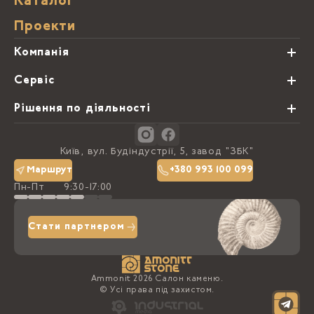
Каталог
Проекти
Компанія
Про нас
Сервіс
Партнери
Види обробки каменю
Рішення по діяльності
Блог
Замовна программа
Студії кухонь
Контакти
Київ, вул. Будіндустрії, 5, завод "ЗБК"
Політика конфіденційності
Маршрут
+380 993 100 099
Пн-Пт
9:30-17:00
Доставка та оплата
Стати партнером
Ammonit 2026 Салон каменю.
© Усі права під захистом.