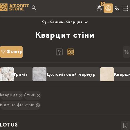
0
Камінь
Кварцит
Кварцит стіни
Фільтр
Граніт
Доломітовий мармур
Кварц
Кварцит
Стіни
Відміна фільтрів
LOTUS