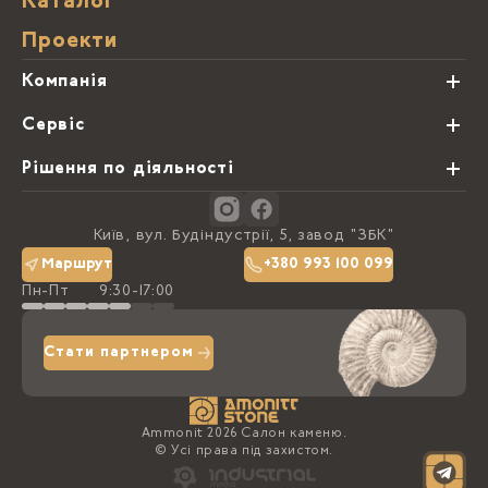
Каталог
Проекти
Компанія
Про нас
Сервіс
Партнери
Види обробки каменю
Рішення по діяльності
Блог
Замовна программа
Студії кухонь
Контакти
Київ, вул. Будіндустрії, 5, завод "ЗБК"
Політика конфіденційності
Маршрут
+380 993 100 099
Пн-Пт
9:30-17:00
Доставка та оплата
Стати партнером
Ammonit 2026 Салон каменю.
© Усі права під захистом.