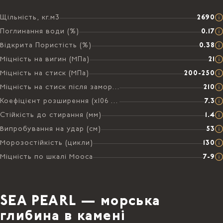
Щільність, кг.м3
2690
Поглинання води (%)
0.17
Відкрита Пористість (%)
0.38
Міцність на вигин (МПа)
21
Міцність на стиск (МПа)
200-250
Міцність на стиск після заморожування (МПа)
210
Коефіцієнт розширення (х106 на °C)
7.3
Стійкість до стирання (мм)
1.4
Випробування на удар (см)
53
Морозостійкість (цикли)
130
Міцність по шкалі Мооса
7-9
SEA PEARL — морська
глибина в камені