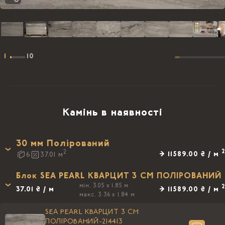
1
10
Камінь в наявності
30 мм Полірований
2
2
→ 11589.00 ₴ / м
6
37.01
м
Блок SEA PEARL КВАРЦИТ 3 CM ПОЛIРОВАНИЙ
мін. 3.05 x 1.85 м
2
37.01 ₴ / м
→ 11589.00 ₴ / м
макс. 3.36 x 1.84 м
SEA PEARL КВАРЦИТ 3 CM
ПОЛIРОВАНИЙ-214413