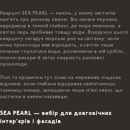
Кварцит SEA PEARL — камінь, у якому застигла
памʼять про ранкову хвилю. Він неначе перлина,
народжена в темній глибині, де море мовчазне, а
світло ледь пробиває товщу води. Візерунок цього
кварциту нагадує морське дно на світанку, коли
нічна прохолода вже відходить, а світло лише
починає торкатися води, розчиняючи в ній срібло,
пісочні вихори й легку хмарність ранкової
прохолоди.
Лінії та прожилки тут схожі на мереживо піщаних
відливів, коли глибина відкриває найінтимніші
таємниці океану, залишаючи лише м’які хвилі, що
застигли в камені назавжди.
SEA PEARL — вибір для довговічних
інтер’єрів і фасадів