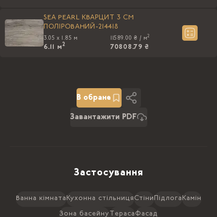
SEA PEARL КВАРЦИТ 3 CM
ПОЛIРОВАНИЙ-214418
2
3.05 x 1.85 м
11589.00 ₴ /
м
2
6.11
м
70808.79 ₴
В обране
Завантажити PDF
Застосування
Ванна кімната
Кухонна стільниця
Стіни
Підлога
Камін
Зона басейну
Тераса
Фасад