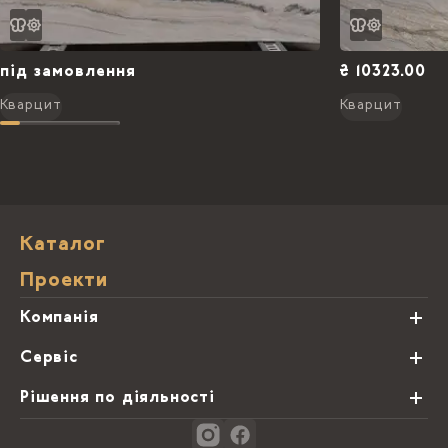
під замовлення
₴ 10323.00
Кварцит
Кварцит
Каталог
Проекти
Компанія
Про нас
Сервіс
Партнери
Види обробки каменю
Рішення по діяльності
Блог
Замовна программа
Студії кухонь