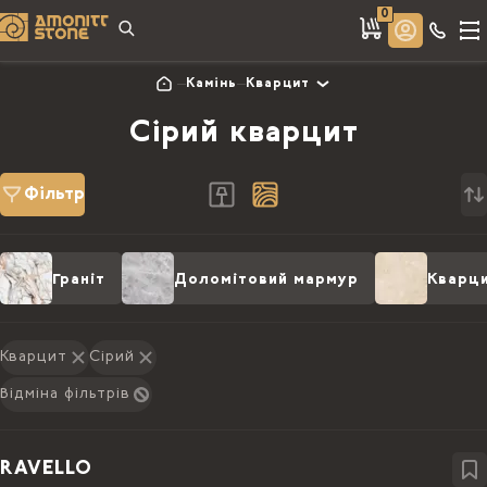
0
Камінь
Кварцит
Сірий кварцит
Фільтр
Граніт
Доломітовий мармур
Кварц
Кварцит
Сірий
Відміна фільтрів
RAVELLO