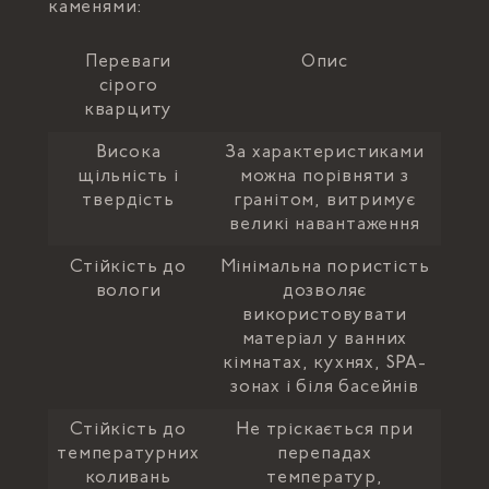
каменями:
Переваги
Опис
сірого
кварциту
Висока
За характеристиками
щільність і
можна порівняти з
твердість
гранітом, витримує
великі навантаження
Стійкість до
Мінімальна пористість
вологи
дозволяє
використовувати
матеріал у ванних
кімнатах, кухнях, SPA-
зонах і біля басейнів
Стійкість до
Не тріскається при
температурних
перепадах
коливань
температур,