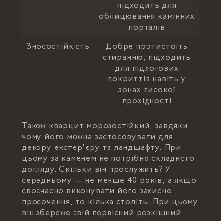
підходить для
облицювання камінних
порталів
Зносостійкість
Добре протистоїть
стиранню, підходить
для підлогових
покриттів навіть у
зонах високої
прохідності
Також кварцит морозостійкий, завдяки
чому його можна застосовувати для
декору екстер'єру та ландшафту. При
цьому за каменем не потрібно складного
догляду. Скільки він прослужить? У
середньому — не менше 40 років, а якщо
своєчасно виконувати його захисне
просочення, то кілька століть. При цьому
він збереже свій первісний розкішний