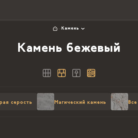
Камень
Камень бежевый
рая серость
Магический камень
Все