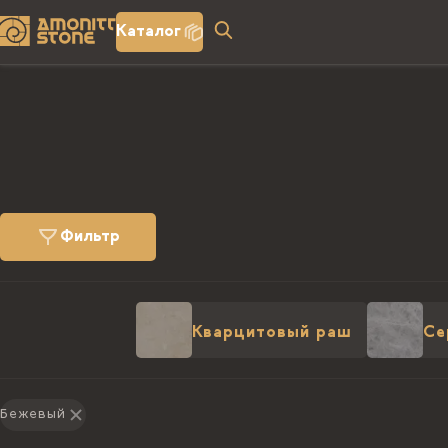
Каталог
Фильтр
Кварцитовый раш
Се
Бежевый