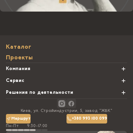
Каталог
Проекты
Компания
О нас
Сервис
Партнеры
Виды обработки камня
Решения по деятельности
Блог
Заказная программа
Студии кухонь
Контакты
Киев, ул. Стройиндустрии, 5, завод "ЖБК"
Политика конфиденциальности
Маршрут
+380 993 100 099
Пн-Пт
9:30-17:00
Доставка та оплата