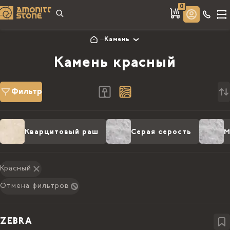
0
Камень
Камень красный
Фильтр
Кварцитовый раш
Серая серость
М
Красный
Отмена фильтров
ZEBRA