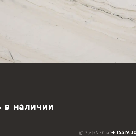
 в наличии
2
→ 15319.0
9
58.50
м