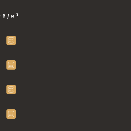
2
0 ₴ / м