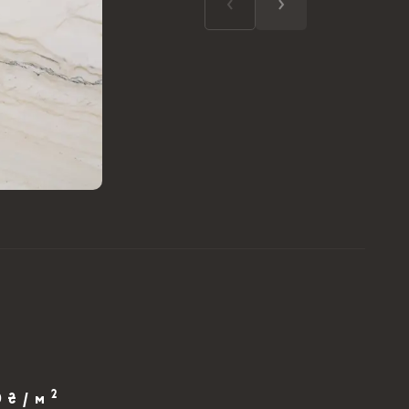
2
0 ₴ / м