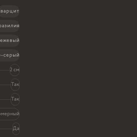
Кварцит
разилия
ежевый
о-серый
2 см
Так
Так
омерный
Да