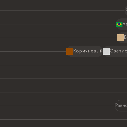
Б
Б
Коричневый
Светл
Равн