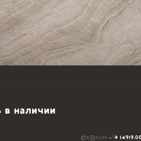
 в наличии
2
→ 14919.0
8
52.00
м