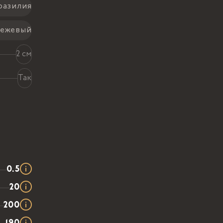
разилия
ежевый
2 см
Так
0.5
20
200