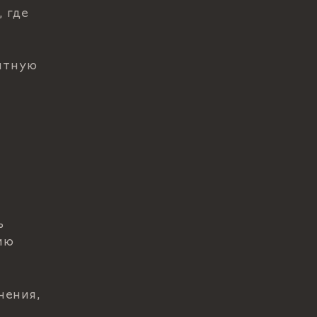
 где
антную
ь
ию
нения,