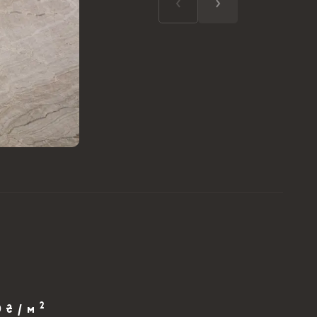
2
0 ₴ / м