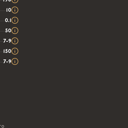
190
10
0.1
50
7-9
150
7-9
го