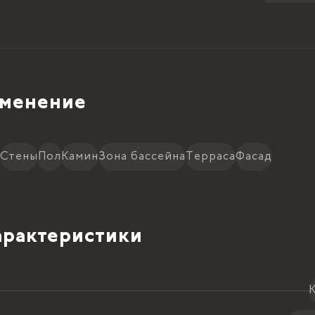
менение
Стены
Пол
Камин
Зона бассейна
Терраса
Фасад
рактеристики