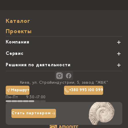
Каталог
Проекты
Компания
О нас
Сервис
Партнеры
Виды обработки камня
Решения по деятельности
Блог
Заказная программа
Студии кухонь
Контакты
Киев, ул. Стройиндустрии, 5, завод "ЖБК"
Политика конфиденциальности
Маршрут
+380 993 100 099
Пн-Пт
9:30-17:00
Доставка та оплата
Стать партнером