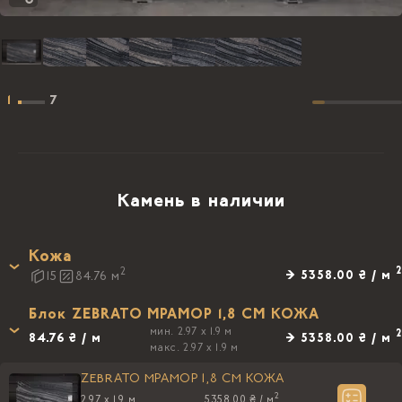
1
7
Камень в наличии
Кожа
2
2
→ 5358.00 ₴ / м
15
84.76
м
Блок ZEBRATO МРАМОР 1,8 CM КОЖА
мин. 2.97 x 1.9 м
2
84.76 ₴ / м
→ 5358.00 ₴ / м
макс. 2.97 x 1.9 м
ZEBRATO МРАМОР 1,8 CM КОЖА
2
2.97 x 1.9 м
5358.00 ₴ /
м