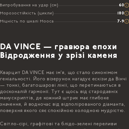
Випробування на удар (см)
60
Морозостійкість (цикли)
180
Міцність по шкалі Мооса
7-9
DA VINCE — гравюра епохи
Відродження у зрізі каменя
Кварцит DA VINCE має ім’я, що стало синонімом
геніальності. Його візерунок нагадує ескізи да Вінчі
— тонкі, багатошарові лінії, що перетинаються в
досконалій гармонії. Тут є щось від стародавніх
манускриптів, де кожний штрих має глибоке
значення, й водночас від відполірованого діаманта,
поверхня якого сяє спокійною холодною мудрістю.
Світло-сірі, графітові та блідо-зелені переливи