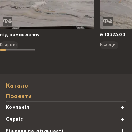
під замовлення
₴ 10323.00
Кварцит
Кварцит
Каталог
Проекти
Компанія
Про нас
Сервіс
Партнери
Види обробки каменю
Рішення по діяльності