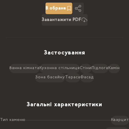
В обране
Завантажити PDF
Застосування
Ванна кімната
Кухонна стільниця
Стіни
Підлога
Камін
Зона басейну
Тераса
Фасад
Загальні характеристики
Тип каменю
Кварцит