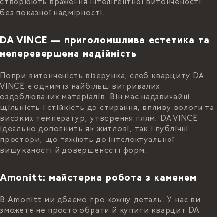
створюють враження інтелігентної витонченості
без показної надмірності.
DA VINCE — приголомшлива естетика та
неперевершена надійність
Попри витонченість візерунка, слеб кварциту DA
VINCE є одним із найбільш витривалих
оздоблюваних матеріалів. Він має надзвичайні
щільність і стійкість до стирання, впливу вологи та
високих температур, утворення плям. DA VINCE
ідеально доповнить як житлові, так і публічні
простори, що тяжіють до інтелектуальної
вишуканості й довершеності форм.
Amonitt: майстерна робота з каменем
В Amonitt ми дбаємо про кожну деталь. У нас ви
зможете не просто обрати й купити кварцит DA