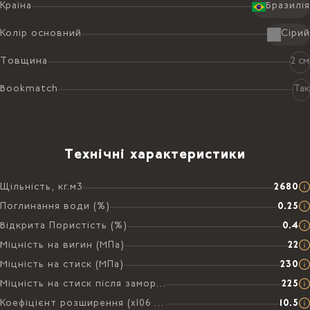
Країна
Бразилія
Колір основний
Сірий
Товщина
2 см
Bookmatch
Так
Технічні характеристики
Щільність, кг.м3
2680
Поглинання води (%)
0.25
Відкрита Пористість (%)
0.4
Міцність на вигин (МПа)
22
Міцність на стиск (МПа)
230
Міцність на стиск після заморожування (МПа)
225
Коефіцієнт розширення (х106 на °C)
10.5