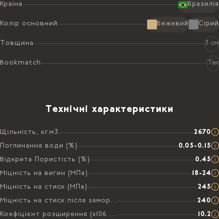
Країна
Бразилія
Колір основний
Бежевий
Сірий
Товщина
3 см
Bookmatch
Так
Технічні характеристики
Щільність, кг.м3
2670
Поглинання води (%)
0.05-0.15
Відкрита Пористість (%)
0.45
Міцність на вигин (МПа)
18-24
Міцність на стиск (МПа)
245
Міцність на стиск після заморожування (МПа)
240
Коефіцієнт розширення (х106 на °C)
10.2