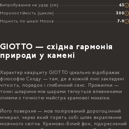
Випробування на удар (см)
63
Морозостійкість (цикли)
300
Міцність по шкалі Мооса
7-9
GIOTTO — східна гармонія
природи у камені
Характер кварциту GIOTTO ідеально відображає
філософію Сходу — там, де в кожній лінії закладені
чіткість, порядок і глибинний сенс. Прожилки —
тонкі шпарини між шарами тягнуться впевненими
лініями з точністю майстра храмової мозаїки.
Його поверхня — мов полірований дорогоцінний
мінерал, через який торять собі шлях вкраплення
місячного світла. Кремово-білий фон, підкреслений