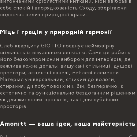
витонченими сріблястими нитками, ніби ввібрав в
себе спокій і впорядкованість Сходу, зберігаючи
водночас велич природної краси.
Міць і грація у природній гармонії
Слеб кварциту GIOTTO поєднує неймовірну
щільність із візуальною легкістю. Саме це робить
його безкомпромісним вибором для інтер’єрів, де
важлива кожна деталь: вишукані стільниці, душові
простори, акцентні панелі, меблеві елементи.
Матеріал універсальний, стійкий до вологи,
стирання, дії побутової хімії. Він, безперечно, є
естетично та функціонально бездоганним рішенням
як для житлових проєктів, так і для публічних
просторів.
Amonitt — ваша ідея, наша майстерність