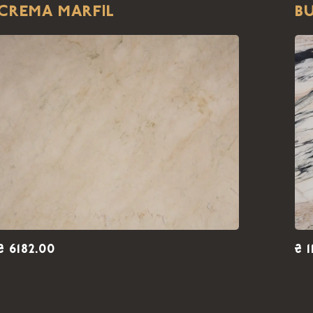
CREMA MARFIL
B
₴ 6182.00
₴ 