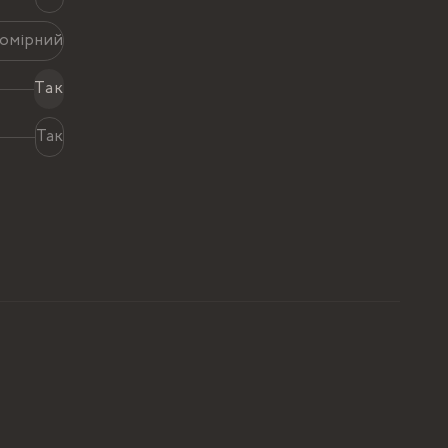
номірний
Так
Так