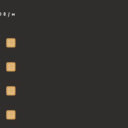
0 ₴ / м