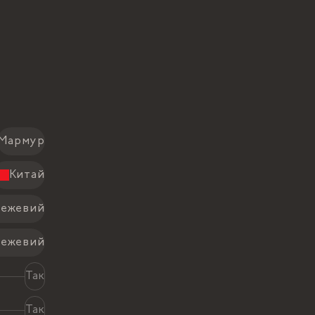
Мармур
Китай
Бежевий
бежевий
Так
Так