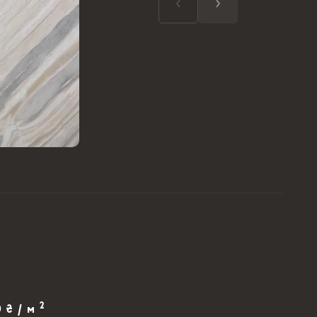
2
0 ₴ / м