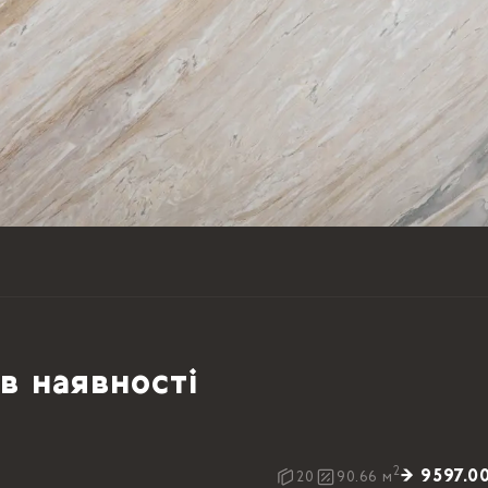
в наявності
2
→ 9597.0
20
90.66
м