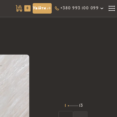
Увійти
+380 993 100 099
0
1
13