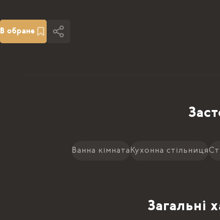
В обране
Заст
Ванна кімната
Кухонна стільниця
Ст
Загальні 