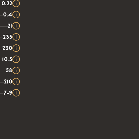
0.22
0.4
21
235
230
10.5
58
210
7-9