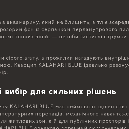
із аквамарину, який не блищить, а тліє зсеред
прозорий фон із серпанком перламутрового пил
рмі тонких ліній, — це ніби застиглі струмки
и сірого агату, а прожилки нагадують внутріш
иною. Кварцит KALAHARI BLUE ідеально резону
ір.
 вибір для сильних рішень
иту KALAHARI BLUE має неймовірні щільність і
температурних перепадів, механічного навантаж
я житлових зон, а й для публічних просторів і
AHARI BLUE однаково доречний як у сучасних