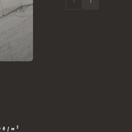
2
0 ₴ / м