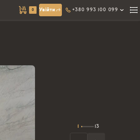
Увійти
+380 993 100 099
0
1
13