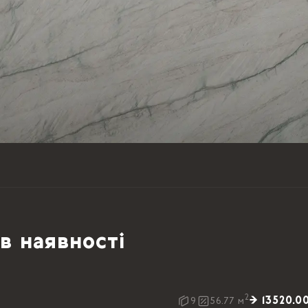
в наявності
2
→ 13520.0
9
56.77
м