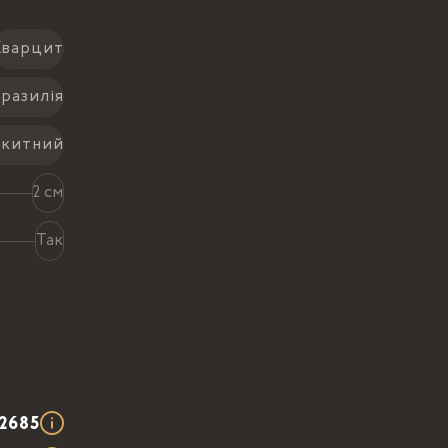
Кварцит
разилія
акитний
2 см
Так
2685