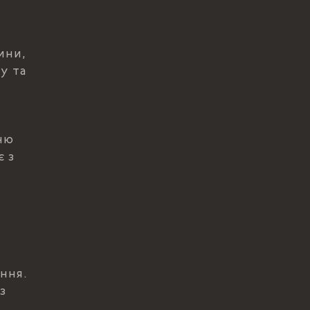
ини,
у та
ню
є з
ення.
з