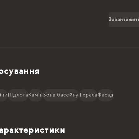
Завантажит
осування
іни
Підлога
Камін
Зона басейну
Тераса
Фасад
характеристики