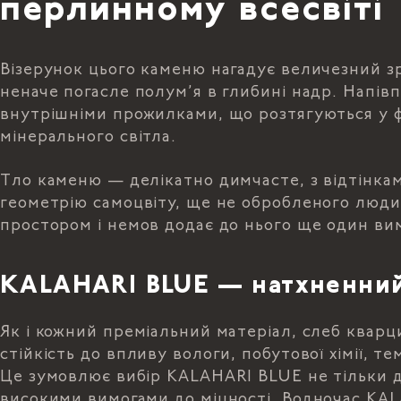
перлинному всесвіті
Візерунок цього каменю нагадує величезний зр
неначе погасле полум’я в глибині надр. Напів
внутрішніми прожилками, що розтягуються у фо
мінерального світла.
Тло каменю — делікатно димчасте, з відтінкам
геометрію самоцвіту, ще не обробленого люд
простором і немов додає до нього ще один вим
KALAHARI BLUE — натхненний
Як і кожний преміальний матеріал, слеб кварц
стійкість до впливу вологи, побутової хімії, 
Це зумовлює вибір KALAHARI BLUE не тільки дл
високими вимогами до міцності. Водночас KAL