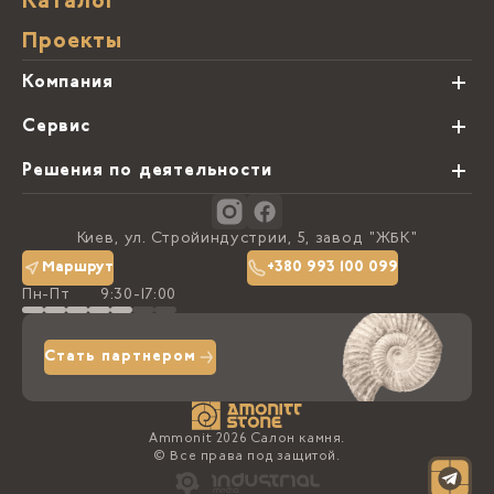
Каталог
Проекты
Компания
О нас
Сервис
Партнеры
Виды обработки камня
Решения по деятельности
Блог
Заказная программа
Студии кухонь
Контакты
Киев, ул. Стройиндустрии, 5, завод "ЖБК"
Политика конфиденциальности
Маршрут
+380 993 100 099
Пн-Пт
9:30-17:00
Доставка та оплата
Стать партнером
Ammonit 2026 Салон камня.
© Все права под защитой.