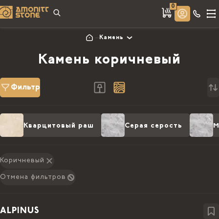
0
Камень
Камень коричневый
Фильтр
Кварцитовый раш
Серая серость
М
Коричневый
Отмена фильтров
ALPINUS