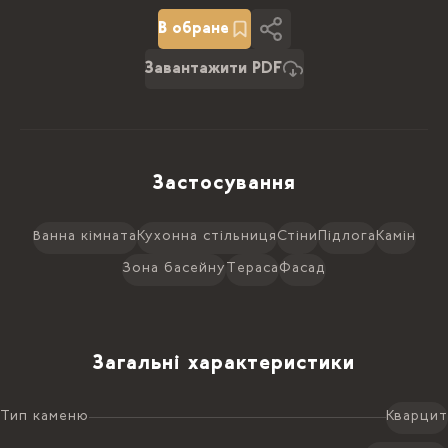
COCADA BLU КВАРЦИТ 2 CM
ПОЛIРОВАНИЙ-222789
В обране
2
3.39 x 1.86 м
15718.00 ₴ /
м
2
Завантажити PDF
6.31
м
99180.58 ₴
Застосування
Ванна кімната
Кухонна стільниця
Стіни
Підлога
Камін
Зона басейну
Тераса
Фасад
Загальні характеристики
Тип каменю
Кварцит