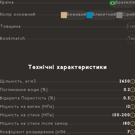
Країна
Бразилія
Колір основний
Бежевий
Блакитний
Сірий
Товщина
2 см
Bookmatch
Так
Технічні характеристики
Щільність, кг.м3
2650
Поглинання води (%)
0.2
Відкрита Пористість (%)
0.5
Міцність на вигин (МПа)
12
Міцність на стиск (МПа)
150-200
Міцність на стиск після заморожування (МПа)
180
Коефіцієнт розширення (х106 на °C)
7