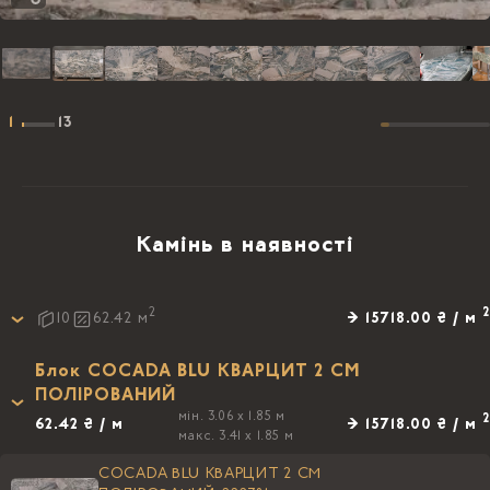
1
13
Камінь в наявності
2
2
→ 15718.00 ₴ / м
10
62.42
м
Блок COCADA BLU КВАРЦИТ 2 CM
ПОЛIРОВАНИЙ
мін. 3.06 x 1.85 м
2
62.42 ₴ / м
→ 15718.00 ₴ / м
макс. 3.41 x 1.85 м
COCADA BLU КВАРЦИТ 2 CM