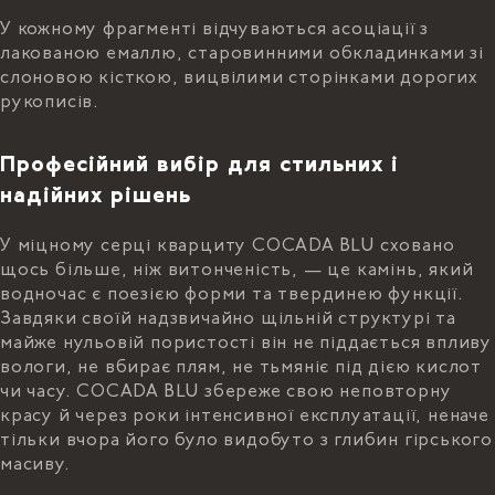
У кожному фрагменті відчуваються асоціації з
лакованою емаллю, старовинними обкладинками зі
слоновою кісткою, вицвілими сторінками дорогих
рукописів.
Професійний вибір для стильних і
надійних рішень
У міцному серці кварциту COCADA BLU сховано
щось більше, ніж витонченість, — це камінь, який
водночас є поезією форми та твердинею функції.
Завдяки своїй надзвичайно щільній структурі та
майже нульовій пористості він не піддається впливу
вологи, не вбирає плям, не тьмяніє під дією кислот
чи часу. COCADA BLU збереже свою неповторну
красу й через роки інтенсивної експлуатації, неначе
тільки вчора його було видобуто з глибин гірського
масиву.