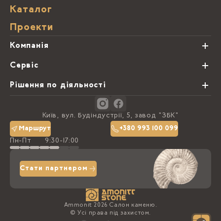
Каталог
Проекти
Компанія
Про нас
Сервіс
Партнери
Види обробки каменю
Рішення по діяльності
Блог
Замовна программа
Студії кухонь
Контакти
Київ, вул. Будіндустрії, 5, завод "ЗБК"
Політика конфіденційності
Маршрут
+380 993 100 099
Пн-Пт
9:30-17:00
Доставка та оплата
Стати партнером
Ammonit 2026 Салон каменю.
© Усі права під захистом.