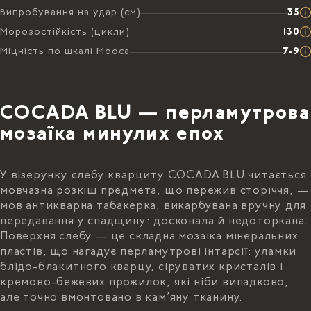
Випробування на удар (см)
35
Морозостійкість (цикли)
130
Міцність по шкалі Мооса
7-9
COCADA BLU — перламутрова
мозаїка минулих епох
У візерунку слебу кварциту COCADA BLU читається
мовчазна розкіш предмета, що пережив сторіччя, —
мов антикварна табакерка, викарбувана вручну для
передавання у спадщину: досконала й недоторкана.
Поверхня слебу — це складна мозаїка мінеральних
пластів, що нагадує перламутрові інтарсії: уламки
блідо-блакитного кварцу, сіруватих кристалів і
кремово-бежевих прожилок, які ніби випадково,
але точно вмонтовано в кам’яну тканину.